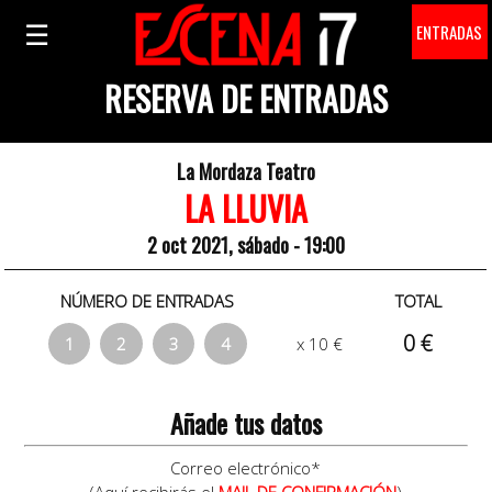
☰
ENTRADAS
RESERVA DE ENTRADAS
La Mordaza Teatro
LA LLUVIA
2 oct 2021, sábado - 19:00
NÚMERO DE ENTRADAS
TOTAL
0 €
1
2
3
4
x 10 €
Añade tus datos
Correo electrónico*
(Aquí recibirás el
MAIL DE CONFIRMACIÓN
)