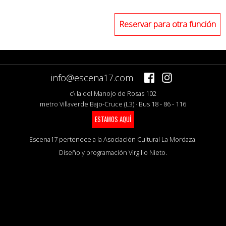
Reservar para otra función
info@escena17.com
c\ la del Manojo de Rosas 102
metro Villaverde Bajo-Cruce (L3) · Bus 18 - 86 - 116
ESTAMOS AQUÍ
Escena17 pertenece a la Asociación Cultural La Mordaza.
Diseño y programación Virgilio Nieto.